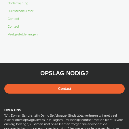
Ondermijning
Ruimtecalculator
Contact
Contact
Veelgestelde vragen
OPSLAG NODIG?
Contact
OVER ONS
Wij, Don en Sandra, zijn Damo Selfstorage. Sinds 2014 verhuren wij met veel
plezier onze opslagruimtes in Hillegom. Persoonlijk contact met de klant is voor
ons erg belangrijk. Samen met onze klanten zorgen we ervoor dat de
opslagruimtes schoon en opgeruimd zijn. Alles om ervoor te zorgen dat onze