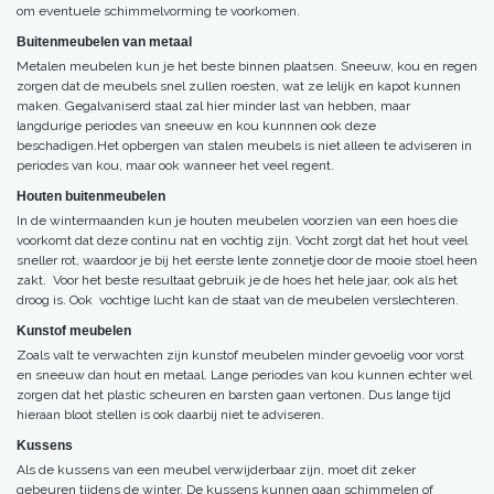
om eventuele schimmelvorming te voorkomen.
Buitenmeubelen van metaal
Metalen meubelen kun je het beste binnen plaatsen. Sneeuw, kou en regen
zorgen dat de meubels snel zullen roesten, wat ze lelijk en kapot kunnen
maken. Gegalvaniserd staal zal hier minder last van hebben, maar
langdurige periodes van sneeuw en kou kunnnen ook deze
beschadigen.Het opbergen van stalen meubels is niet alleen te adviseren in
periodes van kou, maar ook wanneer het veel regent.
Houten buitenmeubelen
In de wintermaanden kun je houten meubelen voorzien van een hoes die
voorkomt dat deze continu nat en vochtig zijn. Vocht zorgt dat het hout veel
sneller rot, waardoor je bij het eerste lente zonnetje door de mooie stoel heen
zakt. Voor het beste resultaat gebruik je de hoes het hele jaar, ook als het
droog is. Ook vochtige lucht kan de staat van de meubelen verslechteren.
Kunstof meubelen
Zoals valt te verwachten zijn kunstof meubelen minder gevoelig voor vorst
en sneeuw dan hout en metaal. Lange periodes van kou kunnen echter wel
zorgen dat het plastic scheuren en barsten gaan vertonen. Dus lange tijd
hieraan bloot stellen is ook daarbij niet te adviseren.
Kussens
Als de kussens van een meubel verwijderbaar zijn, moet dit zeker
gebeuren tijdens de winter. De kussens kunnen gaan schimmelen of