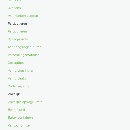
Over ons
Wat klanten zeggen
Particulieren
Particulieren
Opslagruimte
Aanhangwagen huren
Verpakkingsmateriaal
Opslagtips
Verhuisbus huren
Verhuishulp
Ondermijning
Zakelijk
Zakelijke opslagruimte
Bedrijfsunit
Buitencontainers
Kantoorruimte