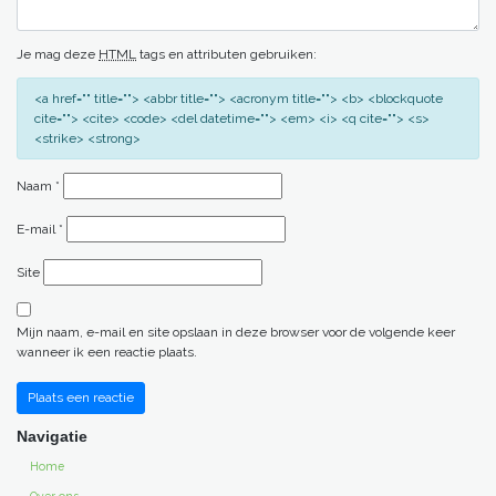
Je mag deze
HTML
tags en attributen gebruiken:
<a href="" title=""> <abbr title=""> <acronym title=""> <b> <blockquote
cite=""> <cite> <code> <del datetime=""> <em> <i> <q cite=""> <s>
<strike> <strong>
Naam
*
E-mail
*
Site
Mijn naam, e-mail en site opslaan in deze browser voor de volgende keer
wanneer ik een reactie plaats.
Navigatie
Alternative:
Home
Over ons