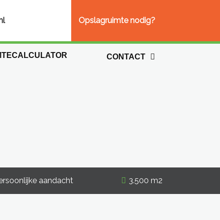
nl
Opslagruimte nodig?
MTECALCULATOR
CONTACT
ersoonlijke aandacht
3.500 m2