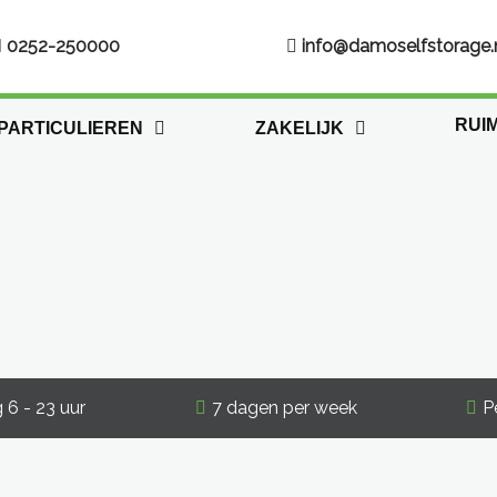
0252-250000
info@damoselfstorage.
RUI
PARTICULIEREN
ZAKELIJK
6 - 23 uur
7 dagen per week
P